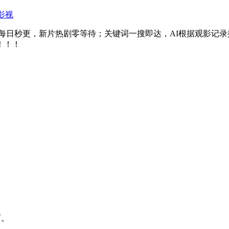
影视
综艺每日秒更，新片热剧零等待；关键词一搜即达，AI根据观影
！！！
可。