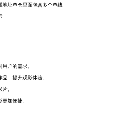
播地址单仓里面包含多个单线，
示：
同用户的需求。
视作品，提升观影体验。
影片。
影更加便捷。
。