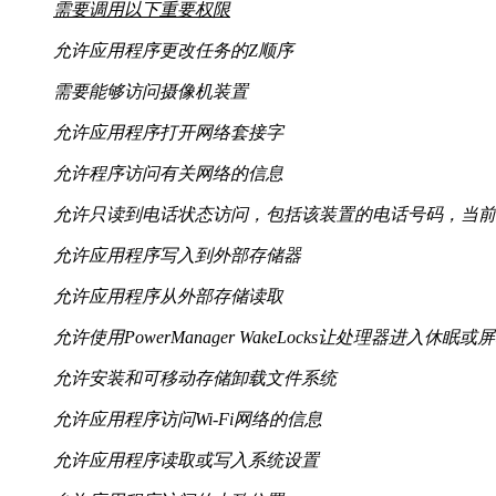
需要调用以下重要权限
允许应用程序更改任务的Z顺序
需要能够访问摄像机装置
允许应用程序打开网络套接字
允许程序访问有关网络的信息
允许只读到电话状态访问，包括该装置的电话号码，当前蜂窝
允许应用程序写入到外部存储器
允许应用程序从外部存储读取
允许使用PowerManager WakeLocks让处理器进入休眠
允许安装和可移动存储卸载文件系统
允许应用程序访问Wi-Fi网络的信息
允许应用程序读取或写入系统设置